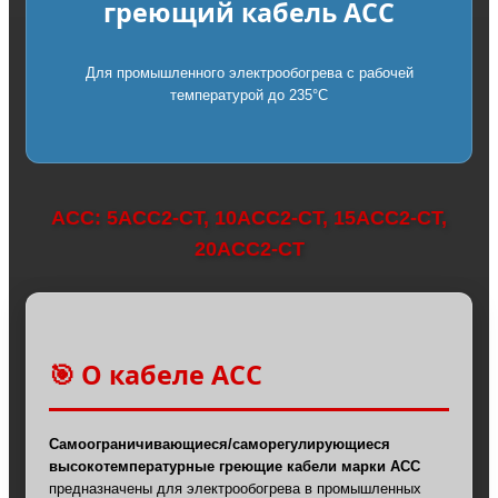
греющий кабель ACC
Для промышленного электрообогрева с рабочей
температурой до 235°C
ACC: 5АСС2-CT, 10АСС2-CT, 15АСС2-CT,
20АСС2-CT
🎯 О кабеле ACC
Самоограничивающиеся/саморегулирующиеся
высокотемпературные греющие кабели марки АСС
предназначены для электрообогрева в промышленных