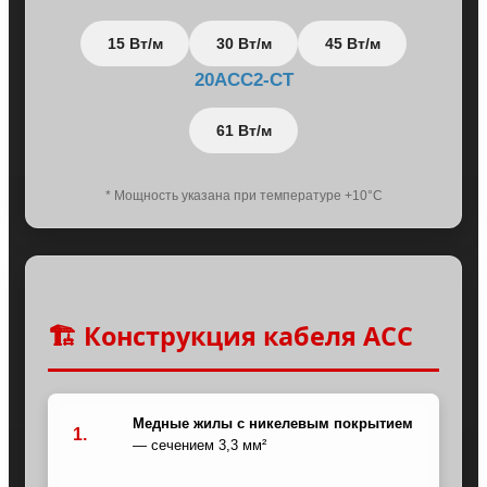
15 Вт/м
30 Вт/м
45 Вт/м
20АСС2-CT
61 Вт/м
* Мощность указана при температуре +10°C
🏗️ Конструкция кабеля ACC
Медные жилы с никелевым покрытием
1.
— сечением 3,3 мм²