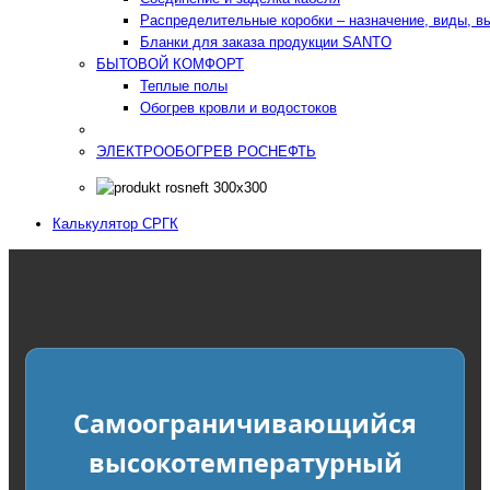
Распределительные коробки – назначение, виды, в
Бланки для заказа продукции SANTO
БЫТОВОЙ КОМФОРТ
Теплые полы
Обогрев кровли и водостоков
ЭЛЕКТРООБОГРЕВ РОСНЕФТЬ
Калькулятор СРГК
Самоограничивающийся
высокотемпературный