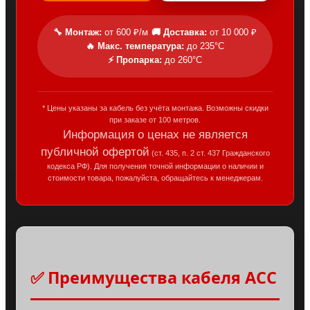
🔧 Монтаж:
от 600 ₽/м
🚚 Доставка:
от 10 000 ₽
🔥 Макс. температура:
до 235°C
⚡ Пропарка:
до 260°C
* Цены указаны за кабель без учёта монтажа. Возможны скидки
при заказе от 100 метров.
Информация о ценах не является
публичной офертой
(ст. 435, п. 2 ст. 437 Гражданского
кодекса РФ). Для получения точной информации о наличии и
стоимости товара, пожалуйста, обращайтесь к менеджерам.
✅ Преимущества кабеля ACC