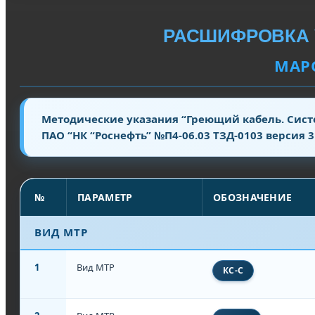
РАСШИФРОВКА 
МАРО
Методические указания “Греющий кабель. Сис
ПАО “НК “Роснефть” №П4-06.03 ТЗД-0103 версия 3
№
ПАРАМЕТР
ОБОЗНАЧЕНИЕ
ВИД МТР
1
Вид МТР
КС-С