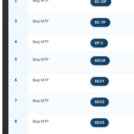
2
Вид МТР
КС-ОР
3
Вид МТР
КС-ТР
4
Вид МТР
КР-С
5
Вид МТР
ККСИ
6
Вид МТР
ККУ1
7
Вид МТР
ККУ2
8
Вид МТР
ККУ3