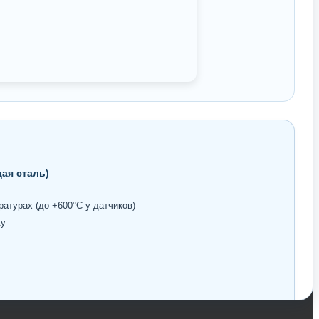
ая сталь)
атурах (до +600°С у датчиков)
ку